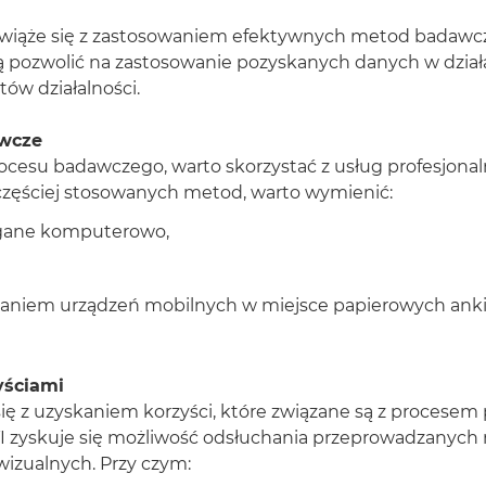
iąże się z zastosowaniem efektywnych metod badawczy
ją pozwolić na zastosowanie pozyskanych danych w dzi
ów działalności.
awcze
esu badawczego, warto skorzystać z usług profesjonaln
jczęściej stosowanych metod, warto wymienić:
gane komputerowo,
owaniem urządzeń mobilnych w miejsce papierowych anki
yściami
ę z uzyskaniem korzyści, które związane są z procesem
I zyskuje się możliwość odsłuchania przeprowadzanych
wizualnych. Przy czym: