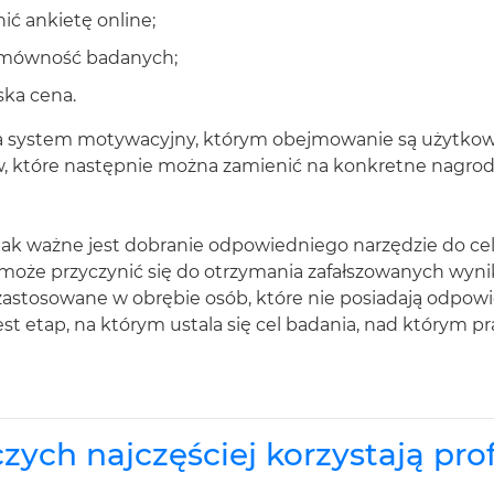
ić ankietę online;
domówność badanych;
ska cena.
a system motywacyjny, którym obejmowanie są użytkown
w, które następnie można zamienić na konkretne nagrod
jak ważne jest dobranie odpowiedniego narzędzie do ce
 może przyczynić się do otrzymania zafałszowanych wyn
e zastosowane w obrębie osób, które nie posiadają odpo
st etap, na którym ustala się cel badania, nad którym p
ych najczęściej korzystają pro