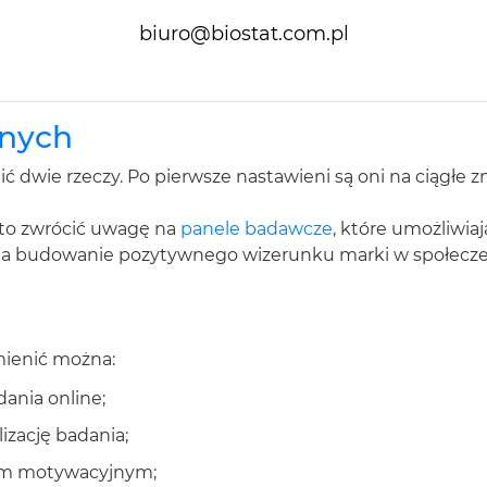
biuro@biostat.com.pl
lnych
dwie rzeczy. Po pierwsze nastawieni są oni na ciągłe zm
rto zwrócić uwagę na
panele badawcze
, które umożliwi
ię na budowanie pozytywnego wizerunku marki w społecze
mienić można:
ania online;
izację badania;
em motywacyjnym;