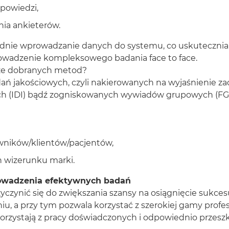
dpowiedzi,
nia ankieterów.
nie wprowadzanie danych do systemu, co uskutecznia ich
rowadzenie kompleksowego badania face to face.
ze dobranych metod?
ań jakościowych, czyli nakierowanych na wyjaśnienie za
h (IDI) bądź zogniskowanych wywiadów grupowych (FGI)
cowników/klientów/pacjentów,
 wizerunku marki.
rowadzenia efektywnych badań
zynić się do zwiększania szansy na osiągnięcie sukcesu
, a przy tym pozwala korzystać z szerokiej gamy profe
korzystają z pracy doświadczonych i odpowiednio przeszk