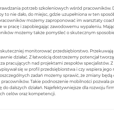
prawdzania potrzeb szkoleniowych wśród pracowników. 
y to nie dało, do miejsc, gdzie uzupełniona w ten sposób
pracowników możemy zaproponować im warsztaty coa
 w pracę i zapobiegając zawodowemu wypaleniu. Mając s
cowników możemy także pomyśleć o skutecznym sposobie
 skuteczniej monitorować przedsiębiorstwo. Przekuwaj
awnie działać. Z łatwością dostrzeżemy potencjał tworz
cza pracujących nad projektami zespołów specjalistów. 
pisywał się w profil przedsiębiorstwa i czy wspiera jego
oszczególnych zadań możemy sprawić, że zmiany będą c
a pracowników. Takie podnoszenie mobilności pozwala 
ę do dalszych działań. Najefektywniejsze dla rozwoju fir
ch celów oraz kompetencji.