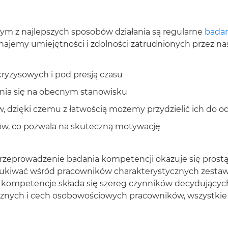
ednym z najlepszych sposobów działania są regularne
badan
najemy umiejętności i zdolności zatrudnionych przez na
kryzysowych i pod presją czasu
ania się na obecnym stanowisku
 dzięki czemu z łatwością możemy przydzielić ich do 
w, co pozwala na skuteczną motywację
eprowadzenie badania kompetencji okazuje się prostą
zukiwać wśród pracowników charakterystycznych zestawó
ompetencje składa się szereg czynników decydujących 
znych i cech osobowościowych pracowników, wszystkie 