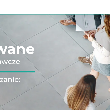
wane
awcze
zanie:
I