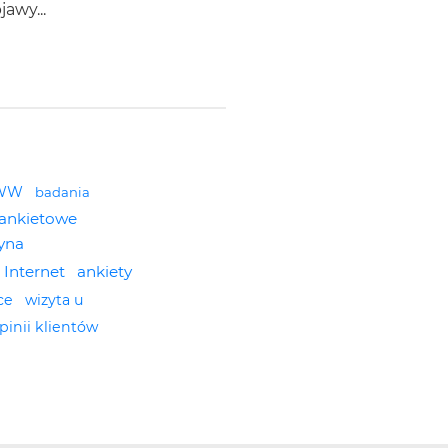
jawy...
WWW
badania
 ankietowe
yna
z Internet
ankiety
rce
wizyta u
pinii klientów