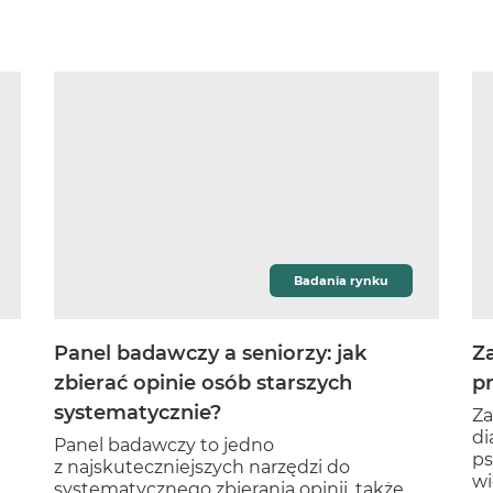
Badania rynku
Panel badawczy a seniorzy: jak
Z
zbierać opinie osób starszych
p
systematycznie?
Za
di
Panel badawczy to jedno
ps
z najskuteczniejszych narzędzi do
wi
systematycznego zbierania opinii, także