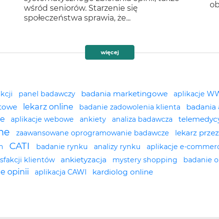
ob
wśród seniorów. Starzenie się
społeczeństwa sprawia, że...
więcej
badania marketingowe
akcji
panel badawczy
aplikacje 
lekarz online
etowe
badania
badanie zadowolenia klienta
ne
telemedyc
aplikacje webowe
ankiety
analiza badawcza
ine
lekarz prze
zaawansowane oprogramowanie badawcze
CATI
ch
badanie rynku
analizy rynku
aplikacje e-comme
ankietyzacja
sfakcji klientów
mystery shopping
badanie o
e opinii
kardiolog online
aplikacja CAWI