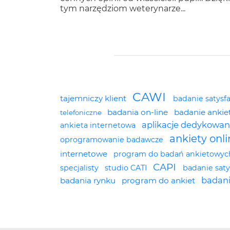
tym narzędziom weterynarze...
Tagi
CAWI
tajemniczy klient
badanie satysf
badania on-line
badanie anki
telefoniczne
aplikacje dedykowa
ankieta internetowa
ankiety onl
oprogramowanie badawcze
internetowe
program do badań ankietowy
CAPI
specjalisty
studio CATI
badanie saty
badani
badania rynku
program do ankiet